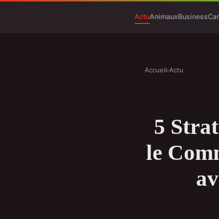
Actu
Animaux
Business
Ca
Accueil
›
Actu
5 Stra
le Comm
av