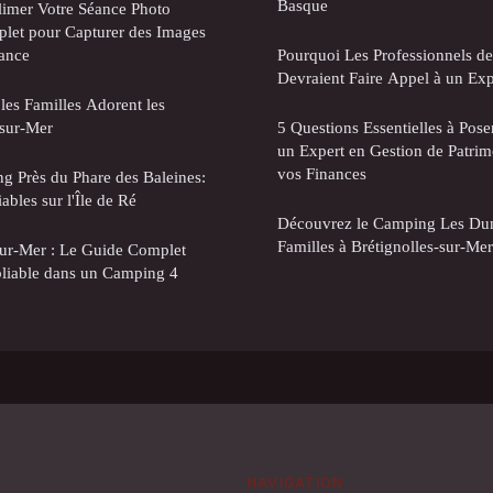
Basque
limer Votre Séance Photo
let pour Capturer des Images
gance
Pourquoi Les Professionnels de
Devraient Faire Appel à un Ex
es Familles Adorent les
sur-Mer
5 Questions Essentielles à Pos
un Expert en Gestion de Patrim
vos Finances
g Près du Phare des Baleines:
bles sur l'Île de Ré
Découvrez le Camping Les Dune
Familles à Brétignolles-sur-Mer
ur-Mer : Le Guide Complet
bliable dans un Camping 4
NAVIGATION