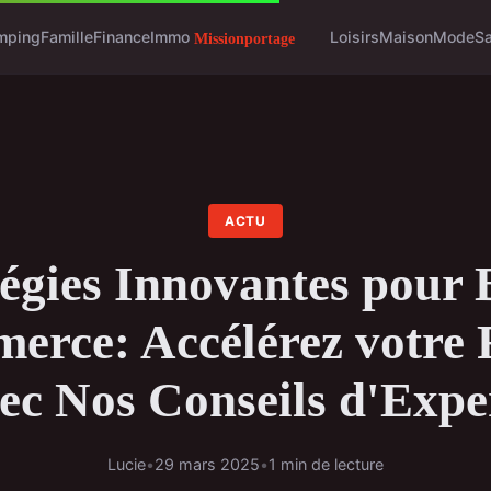
mping
Famille
Finance
Immo
Loisirs
Maison
Mode
S
ACTU
tégies Innovantes pour 
erce: Accélérez votre 
ec Nos Conseils d'Expe
Lucie
•
29 mars 2025
•
1 min de lecture