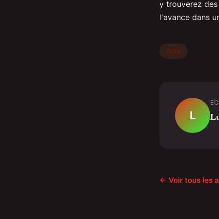
y trouverez des 
l'avance dans u
Actu
EC
L
Lu
← Voir tous les a