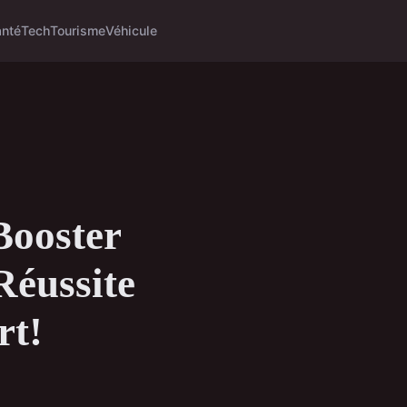
anté
Tech
Tourisme
Véhicule
Booster
Réussite
rt!